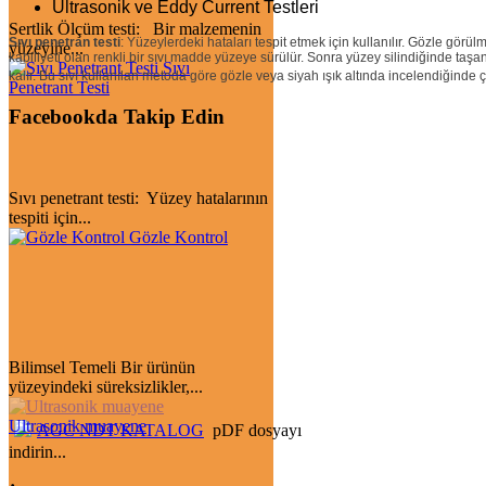
Ultrasonik ve Eddy Current Testleri
Sertlik Ölçüm testi: Bir malzemenin
Sıvı penetran testi
: Yüzeylerdeki hataları tespit etmek için kullanılır. Gözle görü
yüzeyine...
kabiliyeti olan renkli bir sıvı madde yüzeye sürülür. Sonra yüzey silindiğinde taşan s
Sıvı
kalır. Bu sıvı kullanılan metoda göre gözle veya siyah ışık altında incelendiğinde çat
Penetrant Testi
Facebookda Takip Edin
Sıvı penetrant testi: Yüzey hatalarının
tespiti için...
Gözle Kontrol
Bilimsel Temeli Bir ürünün
yüzeyindeki süreksizlikler,...
Ultrasonik muayene
AGC NDT KATALOG
pDF dosyayı
indirin...