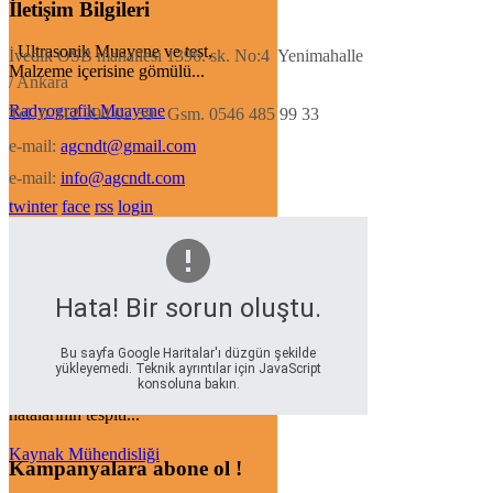
İletişim Bilgileri
Ultrasonik Muayene ve test,
İvedik OSB mahallesi 1396. sk. No:4 Yenimahalle
Malzeme içerisine gömülü...
/ Ankara
Radyografik Muayene
Tel. 0 312 394 02 59 Gsm. 0546 485 99 33
e-mail:
agcndt@gmail.com
e-mail:
info@agcndt.com
twinter
face
rss
login
Bilimsel Temeli Yüksek enerjili
elektromanyetik dalgalar...
Manyetik parçacıkla Muayene
Hata! Bir sorun oluştu.
Bu sayfa Google Haritalar'ı düzgün şekilde
yükleyemedi. Teknik ayrıntılar için JavaScript
konsoluna bakın.
Manyetik Parçacıkla Muayene Yüzey
hatalarının tespiti...
Kaynak Mühendisliği
Kampanyalara abone ol !