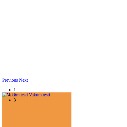
Previous
Next
1
2
Vakum testi
3