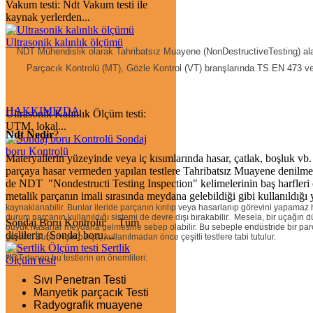
Vakum testi: Ndt Vakum testi ile
kaynak yerlerden...
Ultrasonik kalınlık ölçümü
NDT Mühendislik
olarak Tahribatsız Muayene (NonDestructiveTesting) ala
Parçacık Kontrolü (MT), Gözle Kontrol (VT) branşlarında TS EN 473 v
HAKKIMIZDA
Ultrasonik Kalınlık Ölçüm testi:
UTM, lokal...
Ndt Nedir
?
Sondaj
boru Kontrolü
Materyallerin yüzeyinde veya iç kısımlarında hasar, çatlak, boşluk vb. 
parçaya hasar vermeden yapılan testlere Tahribatsız Muayene denilmek
de NDT "Nondestructi Testing Inspection" kelimelerinin baş harfleri o
metalik parçanın imali sırasında meydana gelebildiği gibi kullanıldığı y
kaynaklanabilir. Bunlar ileride parçanın kırılıp veya hasarlanıp görevini yapamaz
durum parçanın kullanıldığı sistemi de devre dışı bırakabilir.
Mesela, bir uçağın 
Sondaj Boru Kontrolü: Tüm
büyük hasarlar meydana gelmesine sebep olabilir.
Bu sebeple endüstride bir pa
dişlilerin (Sondaj boru,...
gerekir. Bunun için parça, kullanılmadan önce çeşitli testlere tabi tutulur.
Sertlik
NDT denen bu testlerin en önemlileri:
Ölçüm testi
Sıvı Penetran Testi
Manyetik parçacık Testi
Radyografik muayene