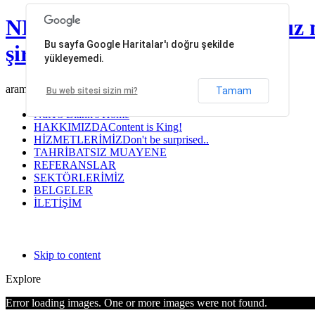
NDT Mühendislik | Tahribatsız 
Bu sayfa Google Haritalar'ı doğru şekilde
şirketleri
yükleyemedi.
arama...
Tamam
Bu web sitesi sizin mi?
Ndt
T3 Blank's Home
HAKKIMIZDA
Content is King!
HİZMETLERİMİZ
Don't be surprised..
TAHRİBATSIZ MUAYENE
REFERANSLAR
SEKTÖRLERİMİZ
BELGELER
İLETİŞİM
Skip to content
Explore
Error loading images. One or more images were not found.