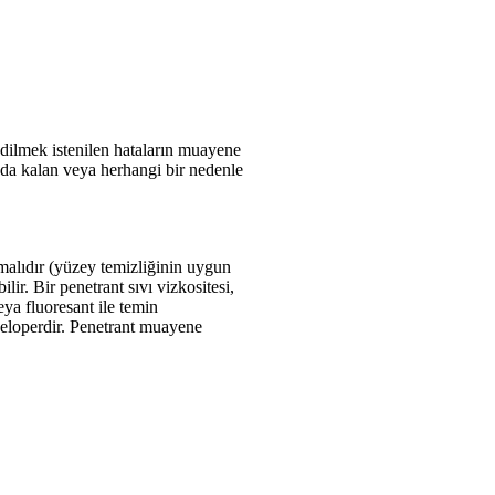
edilmek istenilen hataların muayene
nda kalan veya herhangi bir nedenle
alıdır (yüzey temizliğinin uygun
lir. Bir
penetrant
sıvı
vizkositesi,
veya
fluoresant
ile temin
eloperdir.
Penetrant
muayene