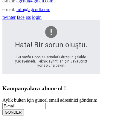
e-mail:
agcndt@gmail.com
e-mail:
info@agcndt.com
twinter
face
rss
login
Hata! Bir sorun oluştu.
Bu sayfa Google Haritalar'ı düzgün şekilde
yükleyemedi. Teknik ayrıntılar için JavaScript
konsoluna bakın.
Kampanyalara abone ol !
Aylık bülten için güncel email adresinizi gönderin: