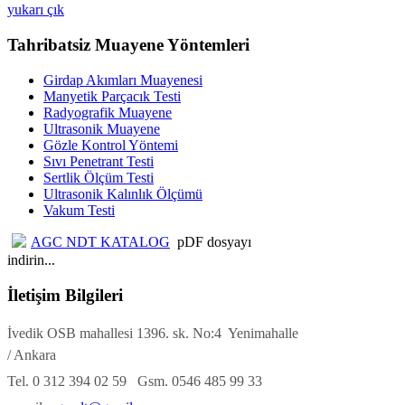
yukarı çık
Tahribatsiz Muayene Yöntemleri
Girdap Akımları Muayenesi
Manyetik Parçacık Testi
Radyografik Muayene
Ultrasonik Muayene
Gözle Kontrol Yöntemi
Sıvı Penetrant Testi
Sertlik Ölçüm Testi
Ultrasonik Kalınlık Ölçümü
Vakum Testi
AGC NDT KATALOG
pDF dosyayı
indirin...
İletişim Bilgileri
İvedik OSB mahallesi 1396. sk. No:4 Yenimahalle
/ Ankara
Tel. 0 312 394 02 59 Gsm. 0546 485 99 33