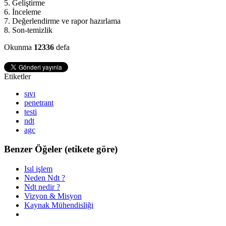
5. Geliştirme
6. İnceleme
7. Değerlendirme ve rapor hazırlama
8. Son-temizlik
Okunma
12336
defa
Etiketler
sıvı
penetrant
testi
ndt
agc
Benzer Öğeler (etikete göre)
Isıl işlem
Neden Ndt ?
Ndt nedir ?
Vizyon & Misyon
Kaynak Mühendisliği