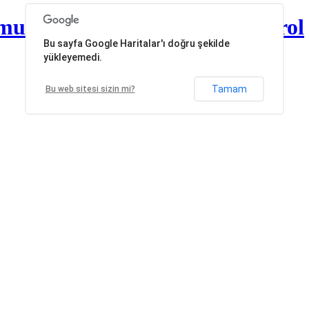
muayene Test firmaları | Kontrol
Bu sayfa Google Haritalar'ı doğru şekilde
yükleyemedi.
Tamam
Bu web sitesi sizin mi?