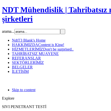
NDT Mühendislik | Tahribatsız 
şirketleri
arama...
Ndt
T3 Blank's Home
HAKKIMIZDA
Content is King!
HİZMETLERİMİZ
Don't be surprised..
TAHRİBATSIZ MUAYENE
REFERANSLAR
SEKTÖRLERİMİZ
BELGELER
İLETİŞİM
Skip to content
Explore
SIVI PENETRANT TESTİ