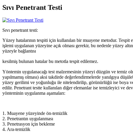
Sıvı Penetrant Testi
Sıvı penetrant testi:
Yüzey hatalarının tespiti için kullanılan bir muayene
metodur. Tespit 
işlemi uygulanan yüzeyine açık olması gerekir, bu nedenle yüzey altı
yüzeyle bağlantısı
kesilmiş bulunan hatalar bu metotla tespit edilemez.
Yöntemin uygulanacağı test malzemesinin yüzeyi düzgün ve temiz olm
yapılmamış olması) aksi takdirde değerlendirmelerde yanılgıya düşülebi
yüzey gerilimi ve yoğunluğu ile nitelendirilip, görünürlüğü ise boya 
edilir.
Penetrant
testte kullanılan diğer elemanlar ise temizleyici ve
dev
yönteminin uygulanma aşamaları:
1. Muayene yüzeyinde ön-temizlik
2.
Penetrantın
uygulanması
3.
Penetrasyon
için bekleme
4. Ara-temizlik